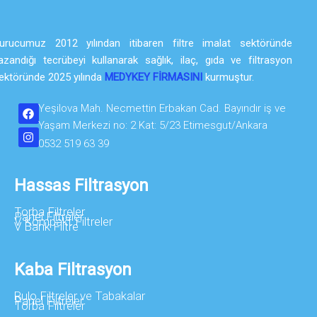
urucumuz 2012 yılından itibaren filtre imalat sektöründe
azandığı tecrübeyi kullanarak sağlık, ilaç, gıda ve filtrasyon
ektöründe 2025 yılında
MEDYKEY FİRMASINI
kurmuştur.
Yeşilova Mah. Necmettin Erbakan Cad. Bayındır iş ve
Yaşam Merkezi no: 2 Kat: 5/23 Etimesgut/Ankara
0532 519 63 39
Hassas Filtrasyon
Torba Filtreler
Panel Filtreler
V Kompakt Filtreler
V Bank Filtre
Kaba Filtrasyon
Rulo Filtreler ve Tabakalar
Panel Filtreler
Torba Filtreler