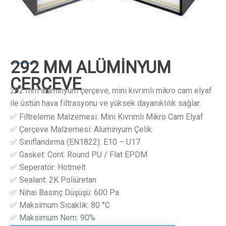
292 MM ALÜMİNYUM
ÇERÇEVE
292 mm alüminyum çerçeve, mini kıvrımlı mikro cam elyaf
ile üstün hava filtrasyonu ve yüksek dayanıklılık sağlar.
✅ Filtreleme Malzemesi: Mini Kıvrımlı Mikro Cam Elyaf
✅ Çerçeve Malzemesi: Alüminyum Çelik
✅ Sınıflandırma (EN1822): E10 – U17
✅ Gasket: Cont. Round PU / Flat EPDM
✅ Seperatör: Hotmelt
✅ Sealant: 2K Poliüretan
✅ Nihai Basınç Düşüşü: 600 Pa
✅ Maksimum Sıcaklık: 80 °C
✅ Maksimum Nem: 90%