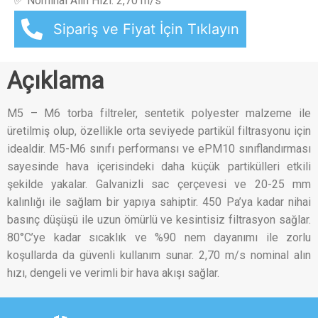
✅ Nominal Alın Hızı: 2,70 m/s
Sipariş ve Fiyat İçin Tıklayın
Açıklama
M5 – M6 torba filtreler, sentetik polyester malzeme ile
üretilmiş olup, özellikle orta seviyede partikül filtrasyonu için
idealdir. M5-M6 sınıfı performansı ve ePM10 sınıflandırması
sayesinde hava içerisindeki daha küçük partikülleri etkili
şekilde yakalar. Galvanizli sac çerçevesi ve 20-25 mm
kalınlığı ile sağlam bir yapıya sahiptir. 450 Pa’ya kadar nihai
basınç düşüşü ile uzun ömürlü ve kesintisiz filtrasyon sağlar.
80°C’ye kadar sıcaklık ve %90 nem dayanımı ile zorlu
koşullarda da güvenli kullanım sunar. 2,70 m/s nominal alın
hızı, dengeli ve verimli bir hava akışı sağlar.