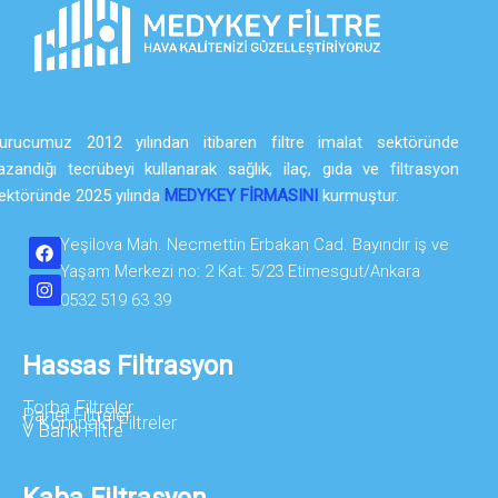
urucumuz 2012 yılından itibaren filtre imalat sektöründe
azandığı tecrübeyi kullanarak sağlık, ilaç, gıda ve filtrasyon
ektöründe 2025 yılında
MEDYKEY FİRMASINI
kurmuştur.
Yeşilova Mah. Necmettin Erbakan Cad. Bayındır iş ve
Yaşam Merkezi no: 2 Kat: 5/23 Etimesgut/Ankara
0532 519 63 39
Hassas Filtrasyon
Torba Filtreler
Panel Filtreler
V Kompakt Filtreler
V Bank Filtre