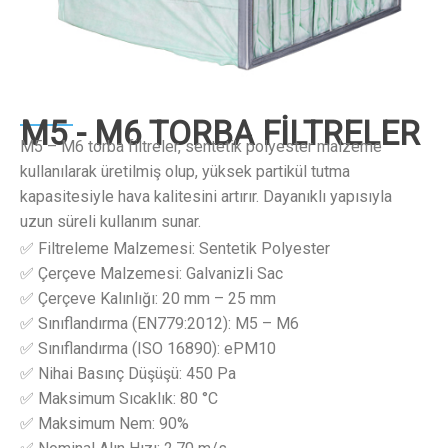
M5 - M6 TORBA FİLTRELER
M5 – M6 torba filtreler, sentetik polyester malzeme
kullanılarak üretilmiş olup, yüksek partikül tutma
kapasitesiyle hava kalitesini artırır. Dayanıklı yapısıyla
uzun süreli kullanım sunar.
✅ Filtreleme Malzemesi: Sentetik Polyester
✅ Çerçeve Malzemesi: Galvanizli Sac
✅ Çerçeve Kalınlığı: 20 mm – 25 mm
✅ Sınıflandırma (EN779:2012): M5 – M6
✅ Sınıflandırma (ISO 16890): ePM10
✅ Nihai Basınç Düşüşü: 450 Pa
✅ Maksimum Sıcaklık: 80 °C
✅ Maksimum Nem: 90%