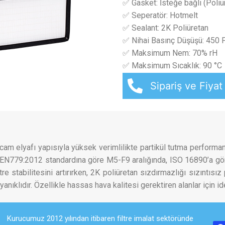
✅ Gasket: İsteğe bağlı (Poli
✅ Seperatör: Hotmelt
✅ Sealant: 2K Poliüretan
✅ Nihai Basınç Düşüşü: 450 
✅ Maksimum Nem: 70% rH
✅ Maksimum Sıcaklık: 90 °C
Sipariş ve Fiyat 
o cam elyafı yapısıyla yüksek verimlilikte partikül tutma perform
r. EN779:2012 standardına göre M5-F9 aralığında, ISO 16890’a gö
ltre stabilitesini artırırken, 2K poliüretan sızdırmazlığı sızıntı
ıklıdır. Özellikle hassas hava kalitesi gerektiren alanlar için idea
Kurucumuz 2012 yılından itibaren filtre imalat sektöründe