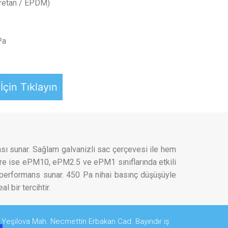
üretan / EPDM)
Pa
İçin Tıklayın
ansı sunar. Sağlam galvanizli sac çerçevesi ile hem
re ise ePM10, ePM2.5 ve ePM1 sınıflarında etkili
sız performans sunar. 450 Pa nihai basınç düşüşüyle
l bir tercihtir.
Yeşilova Mah. Necmettin Erbakan Cad. Bayındır iş