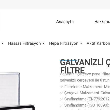
Anasayfa
Hakkımı
Hassas Filtrasyon
Hepa Filtrasyon
Aktif Karbon
GALVANİZLİ 
FİLTRE
Galvanizli çerçeve panel filt
galvanizli çerçevesi ile üstün
✅ Filtreleme Malzemesi: Min
✅ Çerçeve Malzemesi: Galvan
✅ Sınıflandırma (EN779:2012
✅ Sınıflandırma (ISO 16890