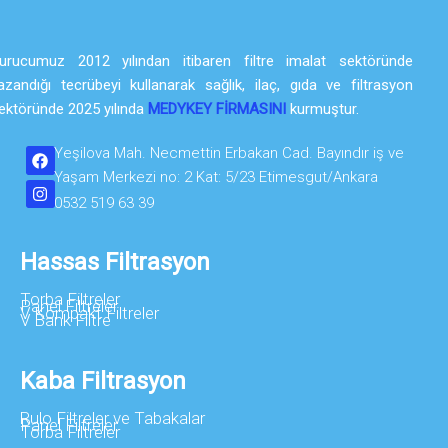
urucumuz 2012 yılından itibaren filtre imalat sektöründe
azandığı tecrübeyi kullanarak sağlık, ilaç, gıda ve filtrasyon
ektöründe 2025 yılında
MEDYKEY FİRMASINI
kurmuştur.
Yeşilova Mah. Necmettin Erbakan Cad. Bayındır iş ve
Yaşam Merkezi no: 2 Kat: 5/23 Etimesgut/Ankara
0532 519 63 39
Hassas Filtrasyon
Torba Filtreler
Panel Filtreler
V Kompakt Filtreler
V Bank Filtre
Kaba Filtrasyon
Rulo Filtreler ve Tabakalar
Panel Filtreler
Torba Filtreler