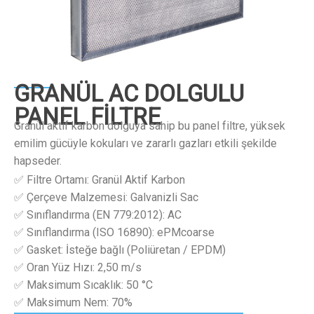
GRANÜL AC DOLGULU
PANEL FİLTRE
Granül aktif karbon dolguya sahip bu panel filtre, yüksek
emilim gücüyle kokuları ve zararlı gazları etkili şekilde
hapseder.
✅ Filtre Ortamı: Granül Aktif Karbon
✅ Çerçeve Malzemesi: Galvanizli Sac
✅ Sınıflandırma (EN 779:2012): AC
✅ Sınıflandırma (ISO 16890): ePMcoarse
✅ Gasket: İsteğe bağlı (Poliüretan / EPDM)
✅ Oran Yüz Hızı: 2,50 m/s
✅ Maksimum Sıcaklık: 50 °C
✅ Maksimum Nem: 70%